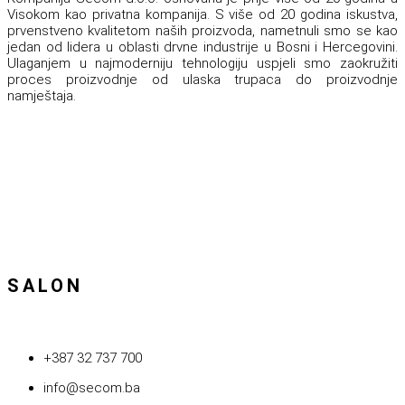
Visokom kao privatna kompanija. S više od 20 godina iskustva,
prvenstveno kvalitetom naših proizvoda, nametnuli smo se kao
jedan od lidera u oblasti drvne industrije u Bosni i Hercegovini.
Ulaganjem u najmoderniju tehnologiju uspjeli smo zaokružiti
proces proizvodnje od ulaska trupaca do proizvodnje
namještaja.
SALON
+387 32 737 700
info@secom.ba