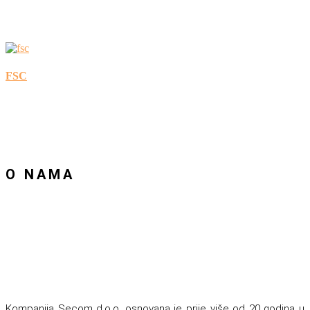
RELATED PROJECTS/WORKS
FSC
O NAMA
Kompanija Secom d.o.o. osnovana je prije više od 20 godina u