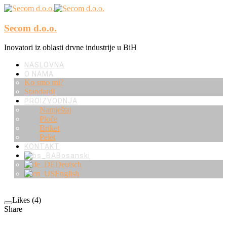
Secom d.o.o.
Inovatori iz oblasti drvne industrije u BiH
NASLOVNA
O NAMA
Ko smo mi?
Standardi
PROIZVODNJA
Namještaj
Ploče
Briket
Pelet
KONTAKT
Bosanski
Deutsch
English
Likes (4)
Share