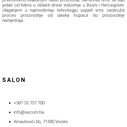
prvenstveno kvalitetom naših proizvoda, nametnuli smo se kao
jedan od lidera u oblasti drvne industrije u Bosni i Hercegovini.
Ulaganjem u najmoderniju tehnologiju uspjeli smo zaokružiti
proces proizvodnje od ulaska trupaca do proizvodnje
namještaja.
SALON
+387 32 737 700
info@secom.ba
Arnautovići bb, 71300 Visoko