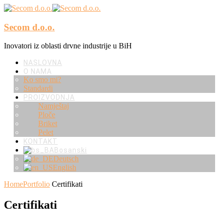
Secom d.o.o.
Inovatori iz oblasti drvne industrije u BiH
NASLOVNA
O NAMA
Ko smo mi?
Standardi
PROIZVODNJA
Namještaj
Ploče
Briket
Pelet
KONTAKT
Bosanski
Deutsch
English
Home
Portfolio
Certifikati
Certifikati