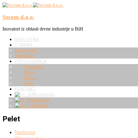
Secom d.o.o.
Inovatori iz oblasti drvne industrije u BiH
NASLOVNA
O NAMA
Ko smo mi?
Standardi
PROIZVODNJA
Namještaj
Ploče
Briket
Pelet
KONTAKT
Bosanski
Deutsch
English
Pelet
Naslovna