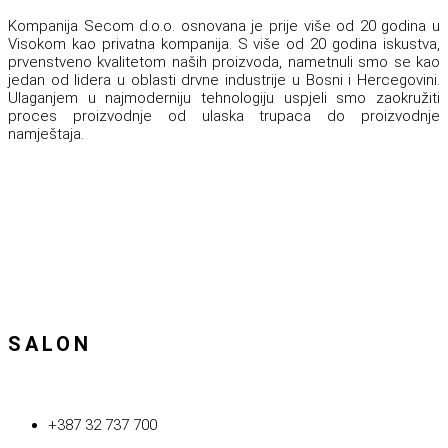
Kompanija Secom d.o.o. osnovana je prije više od 20 godina u
Visokom kao privatna kompanija. S više od 20 godina iskustva,
prvenstveno kvalitetom naših proizvoda, nametnuli smo se kao
jedan od lidera u oblasti drvne industrije u Bosni i Hercegovini.
Ulaganjem u najmoderniju tehnologiju uspjeli smo zaokružiti
proces proizvodnje od ulaska trupaca do proizvodnje
namještaja.
SALON
+387 32 737 700