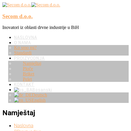
Secom d.o.o.
Inovatori iz oblasti drvne industrije u BiH
NASLOVNA
O NAMA
Ko smo mi?
Standardi
PROIZVODNJA
Namještaj
Ploče
Briket
Pelet
KONTAKT
Bosanski
Deutsch
English
Namještaj
Naslovna