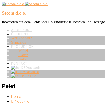
Secom d.o.o.
Inovatoren auf dem Gebiet der Holzindustrie in Bosnien und Herzeg
ABDECKUNG
ÜBER UNS
Wer sind wir?
Standards
PRODUKTION
Möbel
Platten
Brikett
KONTAKT
Deutsch
Bosanski
English
Pelet
Home
Produktion