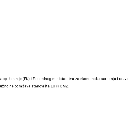
 Evropske unije (EU) i Federalnog ministarstva za ekonomsku saradnju i ra
 nužno ne odražava stanovišta EU ili BMZ.