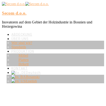
Secom d.o.o.
Inovatoren auf dem Gebiet der Holzindustrie in Bosnien und
Herzegowina
ABDECKUNG
ÜBER UNS
Wer sind wir?
Standards
PRODUKTION
Möbel
Platten
Brikett
KONTAKT
Deutsch
Bosanski
English