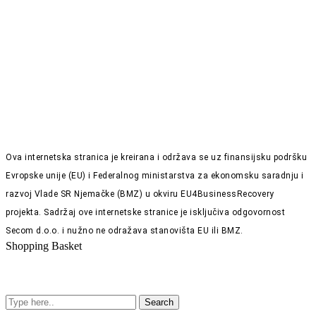
Ova internetska stranica je kreirana i održava se uz finansijsku podršku
Evropske unije (EU) i Federalnog ministarstva za ekonomsku saradnju i
razvoj Vlade SR Njemačke (BMZ) u okviru EU4BusinessRecovery
projekta. Sadržaj ove internetske stranice je isključiva odgovornost
Secom d.o.o. i nužno ne odražava stanovišta EU ili BMZ.
Shopping Basket