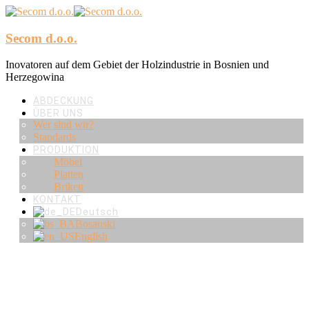
Secom d.o.o.
Inovatoren auf dem Gebiet der Holzindustrie in Bosnien und
Herzegowina
ABDECKUNG
ÜBER UNS
Wer sind wir?
Standards
PRODUKTION
Möbel
Platten
Brikett
KONTAKT
Deutsch
Bosanski
English