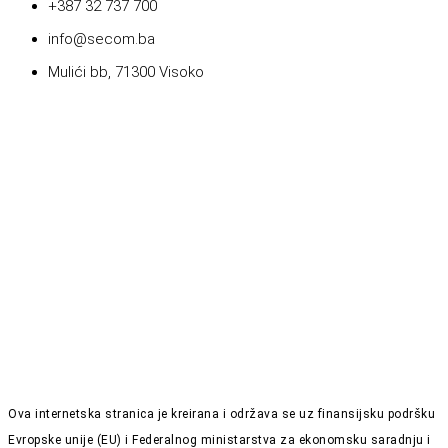
+387 32 737 700
info@secom.ba
Mulići bb, 71300 Visoko
Ova internetska stranica je kreirana i održava se uz finansijsku podršku
Evropske unije (EU) i Federalnog ministarstva za ekonomsku saradnju i